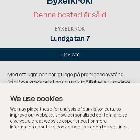
Byxelkrok!
Denna bostad är såld
BYXELKROK
Lundgatan 7
1 349 kvm
Med ett lugnt och härligt läge på promenadavstånd
från Byxelkroks puls finns nu unik möjlighet att förvärva
en tomt med givmild byggrätt. I området bor såväl
We use cookies
bofasta som sommar-ölänningar, så oavsett om du
drömmer om att få bygga ditt egna fritidshus eller om
We may place these for analysis of our visitor data, to
det är familje-villan som ska ta form kan vi nu ha hittat
improve our website, show personalised content and to
platsen där det ska ske! Välkomna till Lundgatan, röjd
give you a great website experience. For more
och plan tomt med underbart läge nära Byxelkrok!
information about the cookies we use open the settings.
Kommunalt vatten och avlopp finns i Lundgatan, inga