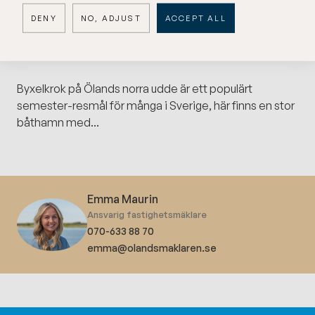
anslutningsavgifter ingår i priset. Till tomten finns ett
DENY
NO, ADJUST
ACCEPT ALL
sökt förhandsbesked, mer information finns under
uppladdade dokument. Kontakta fastighetsmäklare
Emma för mer information.
Byxelkrok på Ölands norra udde är ett populärt
semester-resmål för många i Sverige, här finns en stor
båthamn med...
Emma Maurin
Ansvarig fastighetsmäklare
070-633 88 70
emma@olandsmaklaren.se