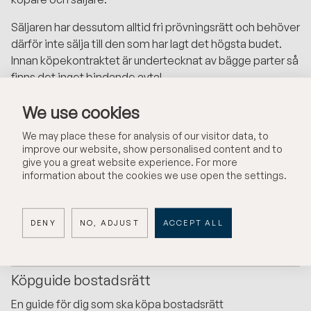
Säljaren har dessutom alltid fri prövningsrätt och behöver
därför inte sälja till den som har lagt det högsta budet.
Innan köpekontraktet är undertecknat av bägge parter så
finns det inget bindande avtal.
Om en spekulant lämnar ett bud efter avslutad
We use cookies
budgivning (innan köpekontrakt undertecknats) är
We may place these for analysis of our visitor data, to
mäklaren skyldig att framföra detta bud till säljaren som
improve our website, show personalised content and to
då får ta ställning till det nya budet.
give you a great website experience. For more
information about the cookies we use open the settings.
Tre bra dokument för dig
DENY
NO, ADJUST
ACCEPT ALL
som ska köpa
Köpguide bostadsrätt
En guide för dig som ska köpa bostadsrätt