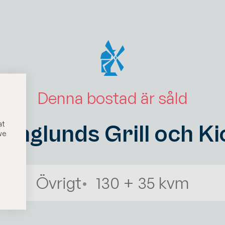
Denna bostad är såld
at
Englunds Grill och Ki
we
Övrigt
130 + 35 kvm