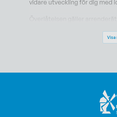
vidare utveckling för dig med i
Överlåtelsen gäller arrenderät
byggnaden och merparten av i
alltså ta vid och ...
Visa