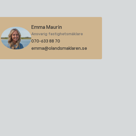
Emma Maurin
Ansvarig fastighetsmäklare
070-633 88 70
emma@olandsmaklaren.se