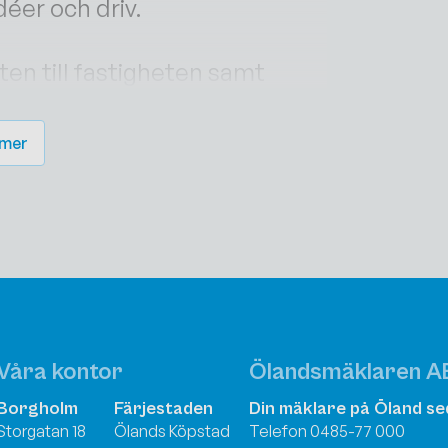
déer och driv.
ten till fastigheten samt
nventarierna – här kan du
 mer
Våra kontor
Ölandsmäklaren A
Borgholm
Färjestaden
Din mäklare på Öland se
Storgatan 18
Ölands Köpstad
Telefon 0485-77 000