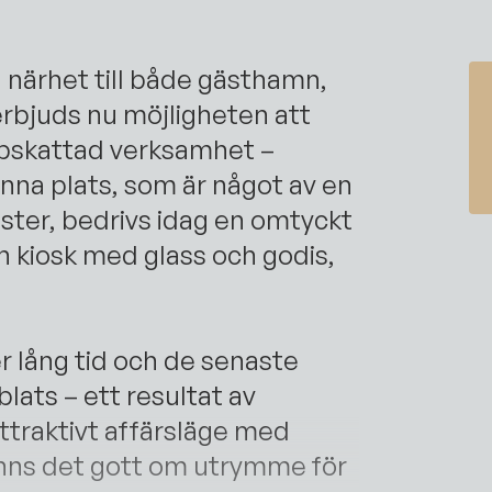
 närhet till både gästhamn,
 erbjuds nu möjligheten att
ppskattad verksamhet –
enna plats, som är något av en
ter, bedrivs idag en omtyckt
en kiosk med glass och godis,
.
r lång tid och de senaste
ats – ett resultat av
traktivt affärsläge med
nns det gott om utrymme för