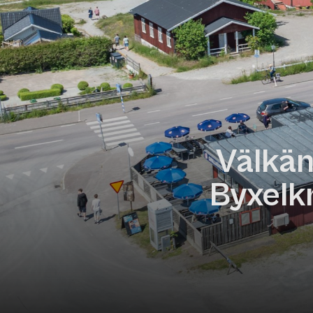
Välkän
Byxelk