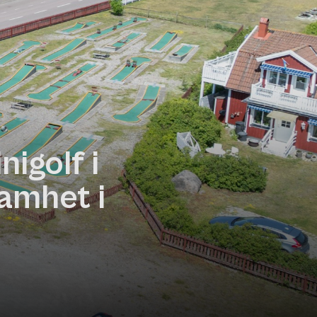
igolf i
amhet i