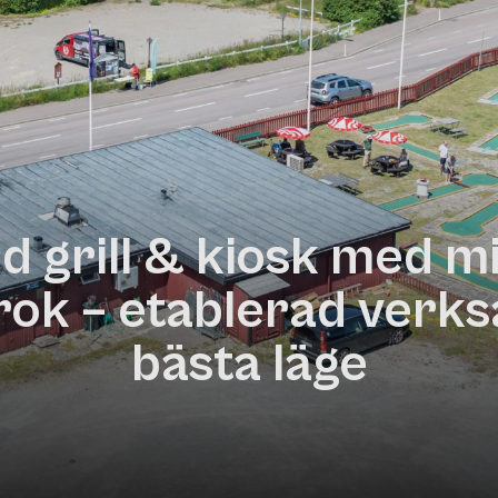
d grill & kiosk med min
rok – etablerad verks
bästa läge