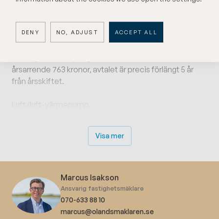
Lokalen säljs som den står, ingen
verksamhetsinredning finns kvar.
DENY
NO, ADJUST
ACCEPT ALL
Byggnaden och verksamheten ligger på arrendemark
som ägs av Mörbylånga kommun, nuvarande
årsarrende 763 kronor, avtalet är precis förlängt 5 år
från årsskiftet.
Luft/luft-värmepump
OBS! Eftersom byggnaden ligger på arrendetomt
Visa mer
gäller andra möjligheter till finansiering och belåning,
fråga gärna mäklaren eller din bank vad detta innebär!
Byggnaden säljs med friskrivningsk...
Marcus Isakson
Ansvarig fastighetsmäklare
070-633 88 10
marcus@olandsmaklaren.se