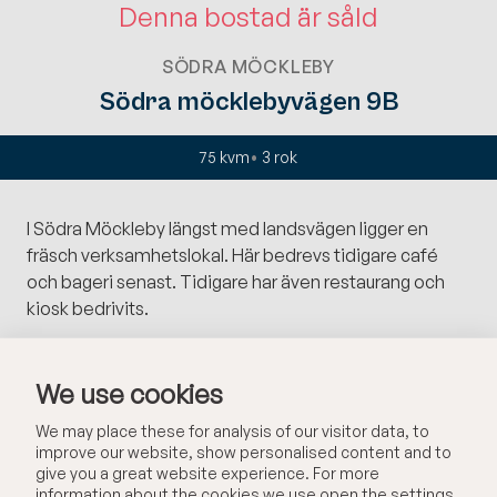
Denna bostad är såld
SÖDRA MÖCKLEBY
Södra möcklebyvägen 9B
75 kvm
3
rok
I Södra Möckleby längst med landsvägen ligger en
fräsch verksamhetslokal. Här bedrevs tidigare café
och bageri senast. Tidigare har även restaurang och
kiosk bedrivits.
Möjligheterna är oändliga för denna lokal med stora
We use cookies
utvecklingsmöjligheter.
We may place these for analysis of our visitor data, to
Lokalerna har fram tills idag varit godkända för café,
improve our website, show personalised content and to
bageri och catering.
give you a great website experience. For more
information about the cookies we use open the settings.