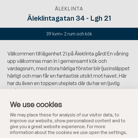
ÄLEKLINTA
Äleklintagatan 34 - Lgh 21
39 kvm
2
rum och kök
Välkommen till lägenhet 21 på Äleklinta gård! En våning
upp välkomnas man in i gemensamt kök och
vardagsrum, med stora härliga fönster blir ljusinsläppet
härligt och man får en fantastisk utsikt mot havet. Här
har du även en toppen uteplats där du har en ljuvlig
utsikt mot sundet.
We use cookies
Äleklinta anses av många vara en av Ölands vackraste
platser, här får du ta del av sol, bad och fantastiska
We may place these for analysis of our visitor data, to
solnedgångar. I Äleklinta bor du i lugnet vid vattnet men
improve our website, show personalised content and to
give you a great website experience. For more
samtidigt i bekvämlighet med närhet till Borgholm där
information about the cookies we use open the settings.
du hittar butiker, restauranger, apotek etc. Detta är ett