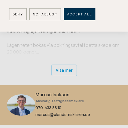
perfekt boende för dig som vill leva bekvämt under
semestern!
DENY
NO, ADJUST
ACCEPT ALL
Vid överlåtelse av lägenheten sker följande
renoveringar, se bifogat dokument.
Lägenheten bokas via bokningsavtal i detta skede om
20 000 kronor...
Visa mer
Marcus Isakson
Ansvarig fastighetsmäklare
070-633 88 10
marcus@olandsmaklaren.se