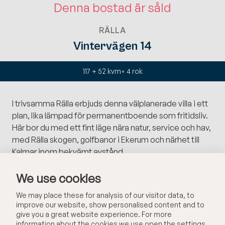
Denna bostad är såld
RÄLLA
Vintervägen 14
117 + 52 kvm
4
rok
I trivsamma Rälla erbjuds denna välplanerade villa i ett
plan, lika lämpad för permanentboende som fritidsliv.
Här bor du med ett fint läge nära natur, service och hav,
med Rälla skogen, golfbanor i Ekerum och närhet till
Kalmar inom bekvämt avstånd.
We use cookies
Bostaden om 117 kvm fördelar sig över en genomtänkt
planlösning med härligt ljusinsläpp och fint siktdjup
We may place these for analysis of our visitor data, to
genom vardagsrum och matplats mot trädgården.
improve our website, show personalised content and to
Vardagsrummet är generöst och har en vacker
give you a great website experience. For more
enstavsparkett samt öppen spis som skapar en
information about the cookies we use open the settings.