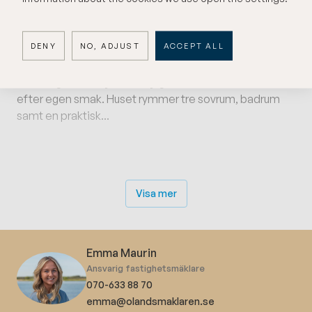
trivsam samlingspunkt. Intill ligger matplatsen i ett ljust
burspråk med utgång till de två altanerna på baksidan.
DENY
NO, ADJUST
ACCEPT ALL
Köket är funktionellt med goda arbetsytor och
förvaring, och erbjuder möjlighet att modernisera
efter egen smak. Huset rymmer tre sovrum, badrum
samt en praktisk...
Visa mer
Emma Maurin
Ansvarig fastighetsmäklare
070-633 88 70
emma@olandsmaklaren.se