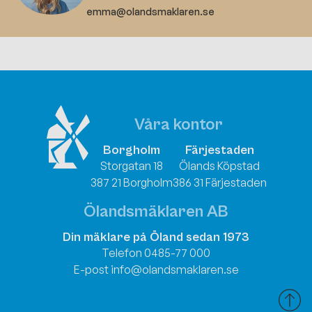
emma@olandsmaklaren.se
Våra kontor
Borgholm
Färjestaden
Storgatan 18
Ölands Köpstad
387 21 Borgholm
386 31 Färjestaden
Ölandsmäklaren AB
Din mäklare på Öland sedan 1973
Telefon 0485-77 000
E-post info@olandsmaklaren.se