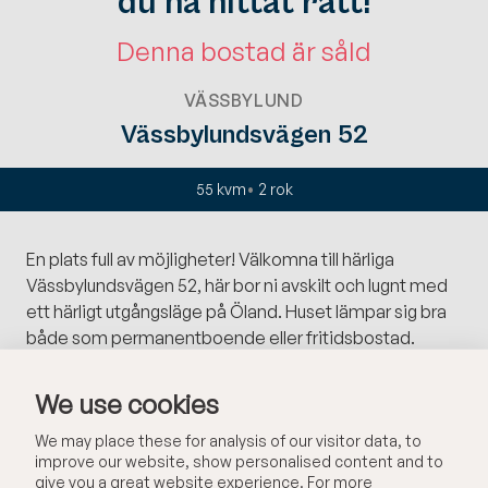
du ha hittat rätt!
Denna bostad är såld
VÄSSBYLUND
Vässbylundsvägen 52
55 kvm
2
rok
En plats full av möjligheter! Välkomna till härliga
Vässbylundsvägen 52, här bor ni avskilt och lugnt med
ett härligt utgångsläge på Öland. Huset lämpar sig bra
både som permanentboende eller fritidsbostad.
Kontakta mäklaren för mer information samt visning!
We use cookies
Huset som planerats är inte fullt färdigbyggt, här har
We may place these for analysis of our visitor data, to
man en platta på mark med resta väggar och tätt tak
improve our website, show personalised content and to
som grund, utformningen och planering är gjord för ett
give you a great website experience. For more