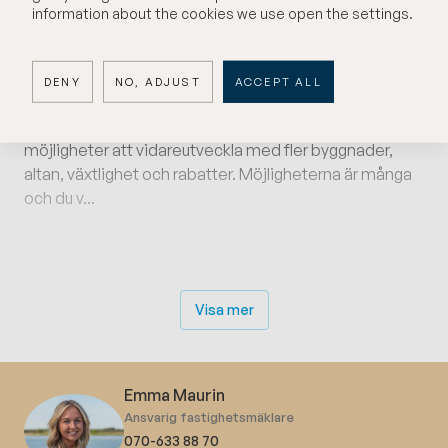
större allrum med kök, sovrum och badrum. Kvar är det
information about the cookies we use open the settings.
roliga, färgsättning och materialval bland annat. För
mer information eller visning får ni gärna kontakta
fastighetsmäklaren.
DENY
NO, ADJUST
ACCEPT ALL
Tomten är stor med ett härligt läge, här finns alla
möjligheter att vidareutveckla med fler byggnader,
altan, växtlighet och rabatter. Möjligheterna är många
och du v...
Visa mer
Emma Maurin
Ansvarig fastighetsmäklare
070-633 88 70