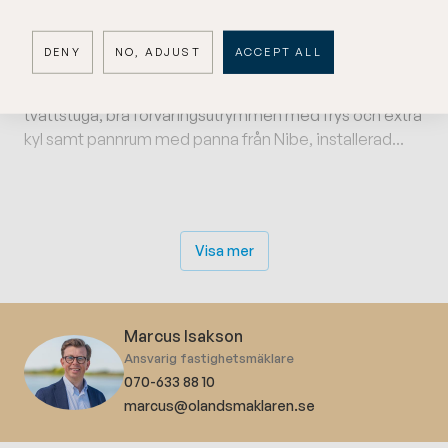
öppenhet och en mindre köksentré med förvaring.
Övervåning med liten hall och utgång till balkong i
DENY
NO, ADJUST
ACCEPT ALL
västerläge, två sovrum samt en modern dusch/toalett
renoverad 2012. Källaren som nås utifrån erbjuder
tvättstuga, bra förvaringsutrymmen med frys och extra
kyl samt pannrum med panna från Nibe, installerad...
Visa mer
Marcus Isakson
Ansvarig fastighetsmäklare
070-633 88 10
marcus@olandsmaklaren.se