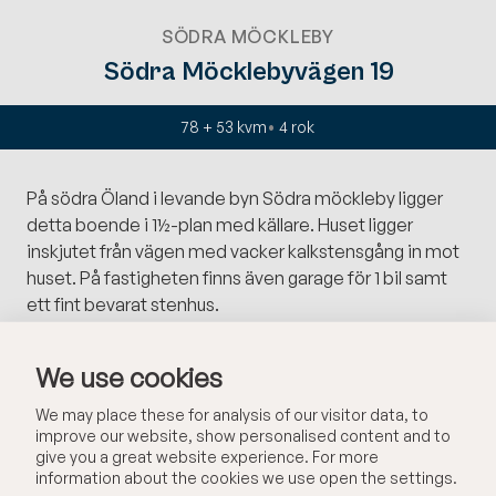
SÖDRA MÖCKLEBY
Södra Möcklebyvägen 19
78 + 53 kvm
4
rok
På södra Öland i levande byn Södra möckleby ligger
detta boende i 1½-plan med källare. Huset ligger
inskjutet från vägen med vacker kalkstensgång in mot
huset. På fastigheten finns även garage för 1 bil samt
ett fint bevarat stenhus.
Huset har moderniserats med varsam hand under
We use cookies
årens lopp med tanke att bevara de gamla detaljerna
och den rätta känslan.
We may place these for analysis of our visitor data, to
improve our website, show personalised content and to
give you a great website experience. For more
Huset disponeras på entréplan med stor hall/veranda
information about the cookies we use open the settings.
med matplats, ett stort sovrum, kök och sällskapsyta i