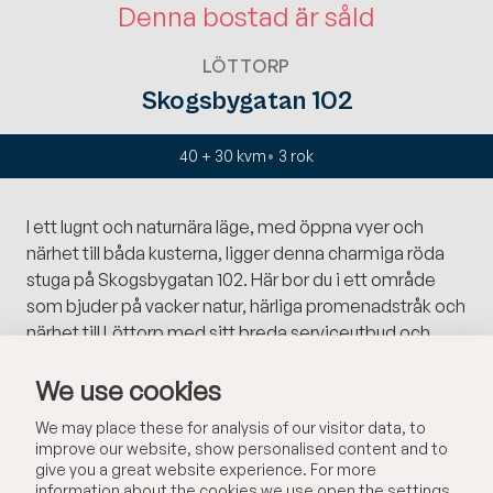
Denna bostad är såld
LÖTTORP
Skogsbygatan 102
40 + 30 kvm
3
rok
I ett lugnt och naturnära läge, med öppna vyer och
närhet till båda kusterna, ligger denna charmiga röda
stuga på Skogsbygatan 102. Här bor du i ett område
som bjuder på vacker natur, härliga promenadstråk och
närhet till Löttorp med sitt breda serviceutbud och
populära restauranger. En perfekt plats för dig som
We use cookies
söker ett lättskött boende med närhet till allt Öland har
att erbjuda.
We may place these for analysis of our visitor data, to
improve our website, show personalised content and to
Huvudbyggnaden är på cirka 40 kvm och har en härlig
give you a great website experience. For more
altan runt huset där du kan njuta av solens alla timmar.
information about the cookies we use open the settings.