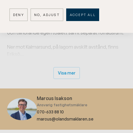
utsikt mot Kalmar. Modernt duschrum med
tvättmaskin.
DENY
NO, ADJUST
ACCEPT ALL
Gästhus och förråd mot baksidan med ett gästrum
och tillhörande egen toalett samt separat förrådsrum.
Ner mot Kalmarsund, på lagom avskilt avstånd, finns
Eriksö...
Visa mer
Marcus Isakson
Ansvarig fastighetsmäklare
070-633 88 10
marcus@olandsmaklaren.se