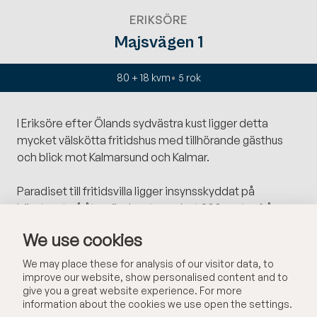
ERIKSÖRE
Majsvägen 1
80 + 18 kvm
5
rok
I Eriksöre efter Ölands sydvästra kust ligger detta
mycket välskötta fritidshus med tillhörande gästhus
och blick mot Kalmarsund och Kalmar.
Paradiset till fritidsvilla ligger insynsskyddat på
hörntomt på återvändsgata endast 300 meter från
stranden vid Kalmarsund. Huset har en praktisk social
We use cookies
planlösning med stort allrum med utgång till ett stort
uterum med möjlighet till eldstad samt vidbyggd altan
We may place these for analysis of our visitor data, to
med glimt av sundet och Kalmar. Tre sovrum varav ett
improve our website, show personalised content and to
give you a great website experience. For more
större med genomtänkt förvaring och utgång till
information about the cookies we use open the settings.
frukostveranda mot baksida. Kök med matplats och