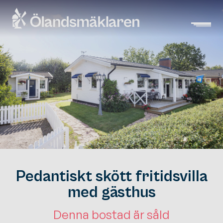
Pedantiskt skött fritidsvilla
med gästhus
Denna bostad är såld