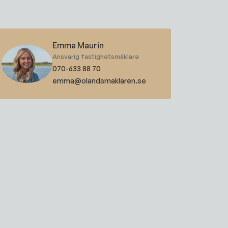
Emma Maurin
Ansvarig fastighetsmäklare
070-633 88 70
emma@olandsmaklaren.se