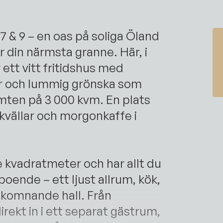
7 & 9 – en oas på soliga Öland
r din närmsta granne. Här, i
ett vitt fritidshus med
r och lummig grönska som
mten på 3 000 kvm. En plats
lkvällar och morgonkaffe i
kvadratmeter och har allt du
ende – ett ljust allrum, kök,
lkomnande hall. Från
rekt in i ett separat gästrum,