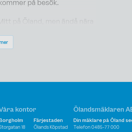
j kommer på besök.
 Mitt på Öland, men ändå nära
 intill breder Rällaskogen ut
 mer
Våra kontor
Ölandsmäklaren A
Borgholm
Färjestaden
Din mäklare på Öland se
Storgatan 18
Ölands Köpstad
Telefon 0485-77 000