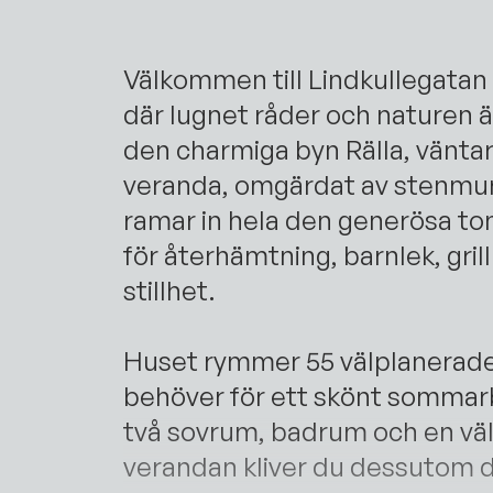
Välkommen till Lindkullegatan 
där lugnet råder och naturen ä
den charmiga byn Rälla, väntar 
veranda, omgärdat av stenmu
ramar in hela den generösa to
för återhämtning, barnlek, gril
stillhet.
Huset rymmer 55 välplanerade 
behöver för ett skönt sommarbo
två sovrum, badrum och en vä
verandan kliver du dessutom di