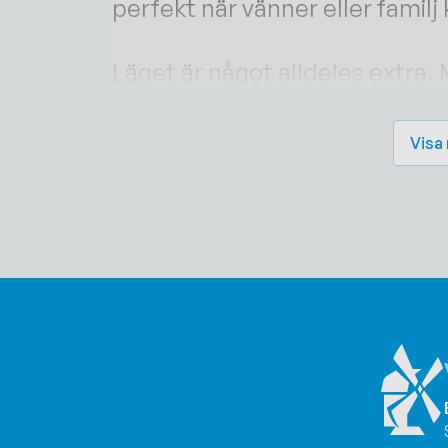
perfekt när vänner eller famil
Läget är något alldeles extra.
till både hav och service. Strax
sig – ett älskat ...
Visa