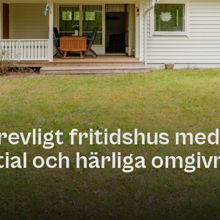
trevligt fritidshus med
ial och härliga omgiv