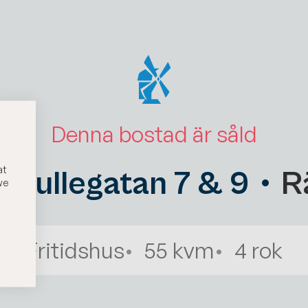
Denna bostad är såld
at
ndkullegatan 7 & 9
R
we
Fritidshus
55 kvm
4
rok