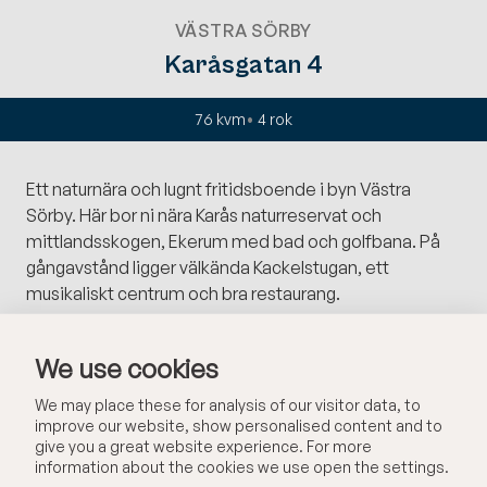
VÄSTRA SÖRBY
Karåsgatan 4
76 kvm
4
rok
Ett naturnära och lugnt fritidsboende i byn Västra
Sörby. Här bor ni nära Karås naturreservat och
mittlandsskogen, Ekerum med bad och golfbana. På
gångavstånd ligger välkända Kackelstugan, ett
musikaliskt centrum och bra restaurang.
Fritidsfastigheten på stor naturtomt erbjuder
We use cookies
huvudbyggnad, gästhus med egen dusch/toalett samt
kök. Fristående finns hus med tvättstuga samt
We may place these for analysis of our visitor data, to
förrådsutrymmen.
improve our website, show personalised content and to
give you a great website experience. For more
information about the cookies we use open the settings.
Fastigheten är perfekt planerad för många i sällskap.