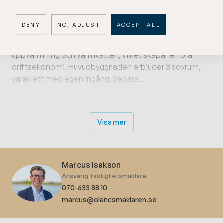
Huvudbyggnad har en socialt planerad planlösning
med stort allrum och kök för umgänge samt stor
DENY
NO, ADJUST
ACCEPT ALL
takskyddad altan med öppen spis både inne som ute.
Positivt är huvudbyggnadens solpaneler för
uppvärmning och varmvatten, vilket skapar en bra
driftsekonomi. Huvudbyggnaden erbjuder 3 sovrum,
varav ett med egen ingång. Separa...
Visa mer
Marcus Isakson
Ansvarig fastighetsmäklare
070-633 88 10
marcus@olandsmaklaren.se