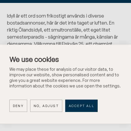
Idyll är ett ord som frikostigt används i diverse
bostadsannonser, här är det inte taget ur luften. En
riktig Ölandsidyll, ett smultronställe, ett eget litet
semesterparadis - sägningarna är många, känslan är
densamma. Välkomna till Fiskväg 25, ett charmigt
fritidsboende i Byxelkrok på norra Öland.
We use cookies
Med om omgärdad och ogenerad tomt trivs du här
We may place these for analysis of our visitor data, to
hela sommaren, på bara några minuter cyklar du ner till
improve our website, show personalised content and to
Byxelkroks hamn med sitt utbud av restauranger,
give you a great website experience. For more
butiker och det otroliga läget. Här njuter du av de
information about the cookies we use open the settings.
fantastiska solnedgångarna från en av restaurangerna,
badstranden eller piren. Byxelkrok är en av de
DENY
NO, ADJUST
ACCEPT ALL
solsäkraste orterna i Sverige år efter år, en otrolig plats
att fira semestrar och samla familjen på! Här skapar ni
tillsammans minnen att ta med er resten av livet...