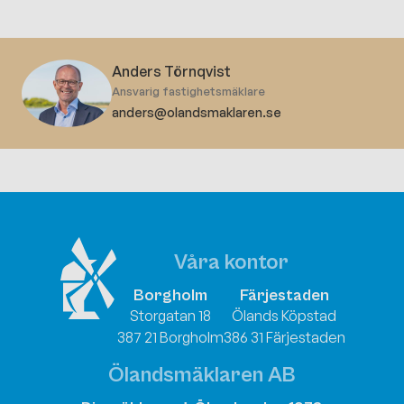
Anders Törnqvist
Ansvarig fastighetsmäklare
anders@olandsmaklaren.se
Våra kontor
Borgholm
Färjestaden
Storgatan 18
Ölands Köpstad
387 21 Borgholm
386 31 Färjestaden
Ölandsmäklaren AB