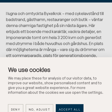
I lugna och omtyckta Byxelkrok – med cykelavstånd till
badstrand, gästhamn, restauranger och butik – väntar
denna charmiga fastighet på sin nästa ägare. Här
erbjuds ett boende med karaktär, vackra detaljer, en
imponerande tomt om hela 3 200 kvm och generöst
med utrymme i både huvudhus och gårdshus. En plats
där möjligheterna är många – vare sig du drömmer om
ett sommarparadis, plats för generationsboende,
odling, ateljé, växthus eller kanske att stycka av tomten
och skapa något nytt.
We use cookies
We may place these for analysis of our visitor data, to
Huvudbyggnaden rymmer 1,5 plan och bjuder på ett
improve our website, show personalised content and to
genomgående trevligt skick med fräscht badrum,
give you a great website experience. For more
kommunalt vatten och avlopp samt en tvättstuga som
information about the cookies we use open the settings.
gör vardagen smidig. Köket är hemtrevligt med
fungerande vedspis, och i vardagsrummet värmer den
stora kaminen gott under kyliga kväl...
DENY
NO, ADJUST
ACCEPT ALL