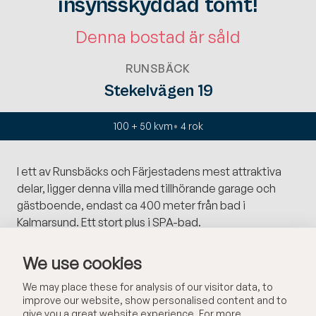
insynsskyddad tomt!
Denna bostad är såld
RUNSBÄCK
Stekelvägen 19
100 + 50 kvm
4
rok
I ett av Runsbäcks och Färjestadens mest attraktiva
delar, ligger denna villa med tillhörande garage och
gästboende, endast ca 400 meter från bad i
Kalmarsund. Ett stort plus i SPA-bad.
Villan i ett plan med stor vinterträdgård, erbjuder ett
We use cookies
modernt boende med stort vardagsrum med öppen
We may place these for analysis of our visitor data, to
spis och insats, rejält kombinerat badrum och
improve our website, show personalised content and to
tvättstuga med stort dubbelbadkar samt dusch. Ett
give you a great website experience. For more