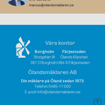
marcus@olandsmaklaren.se
Våra kontor
Borgholm
Färjestaden
Storgatan 18
Ölands Köpstad
387 21 Borgholm
386 31 Färjestaden
Ölandsmäklaren AB
Din mäklare på Öland sedan 1973
Telefon 0485-77 000
E-post info@olandsmaklaren.se