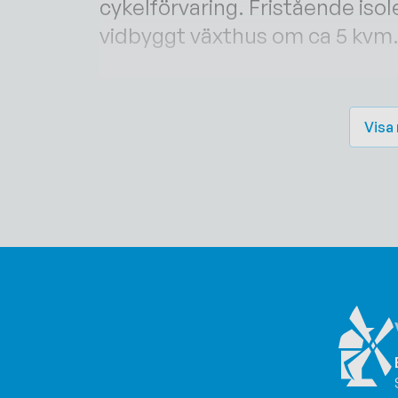
cykelförvaring. Fristående iso
vidbyggt växthus om ca 5 kvm
Fin trädgård med gräsmatta, fl
Visa
I byn Gårdby finns förskola, sk
gångavstånd. I byn finns även 