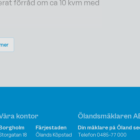
lerat förråd om ca 10 kvm med
.
era fruktträd samt rosor.
 mer
ola och idrottshall på
pop...
Våra kontor
Ölandsmäklaren A
Borgholm
Färjestaden
Din mäklare på Öland se
Storgatan 18
Ölands Köpstad
Telefon 0485-77 000