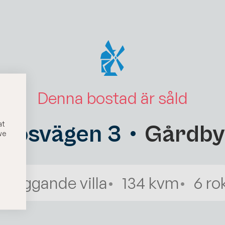
Denna bostad är såld
at
Rösvägen 3
Gårdby
we
Friliggande villa
134 kvm
6
ro