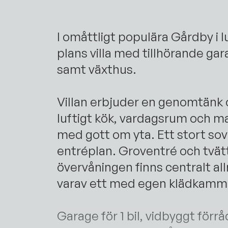
I omåttligt populära Gårdby i 
plans villa med tillhörande gar
samt växthus.
Villan erbjuder en genomtänk 
luftigt kök, vardagsrum och mat
med gott om yta. Ett stort so
entréplan. Groventré och tvät
övervåningen finns centralt al
varav ett med egen klädkamma
Garage för 1 bil, vidbyggt förr