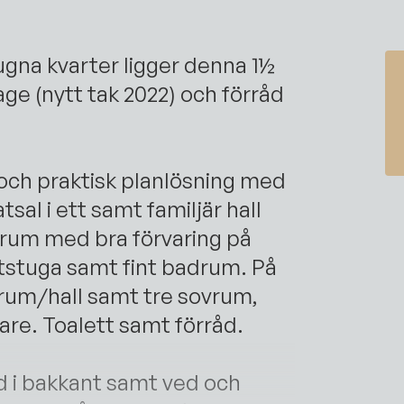
lugna kvarter ligger denna 1½
age (nytt tak 2022) och förråd
och praktisk planlösning med
sal i ett samt familjär hall
vrum med bra förvaring på
tstuga samt fint badrum. På
lrum/hall samt tre sovrum,
re. Toalett samt förråd.
åd i bakkant samt ved och