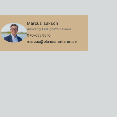
Marcus Isakson
Ansvarig fastighetsmäklare
070-633 88 10
marcus@olandsmaklaren.se