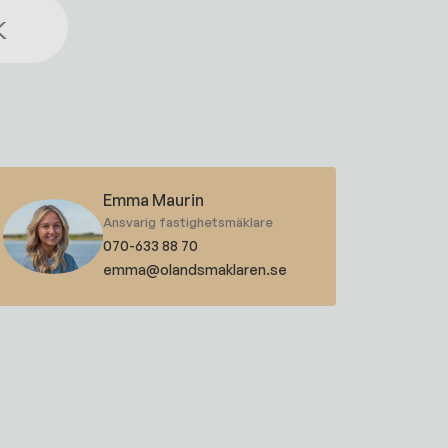
k
Emma Maurin
Ansvarig fastighetsmäklare
070-633 88 70
emma@olandsmaklaren.se