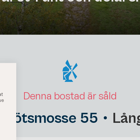
Denna bostad är såld
at
we
nglötsmosse 55
Lån