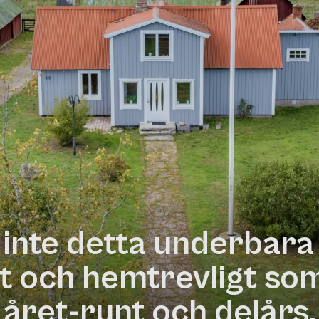
inte detta underbara 
rt och hemtrevligt so
året-runt och delårs.