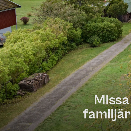
Missa 
familjä