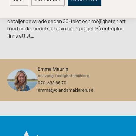
Bostadshuset som är i två plan plus källare, präglas av
god planering och härligt ljusinsläpp, här finns vackra
detaljer bevarade sedan 30-talet och möjligheten att
med enkla medel sätta sin egen prägel. På entréplan
finns ett st...
Emma Maurin
Ansvarig fastighetsmäklare
070-633 88 70
emma@olandsmaklaren.se