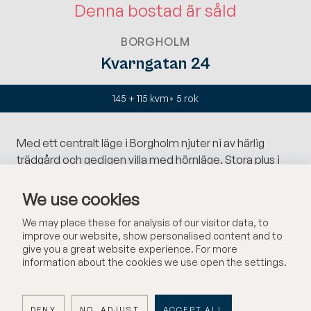
Denna bostad är såld
BORGHOLM
Kvarngatan 24
145 + 115 kvm
5
rok
Med ett centralt läge i Borgholm njuter ni av härlig
trädgård och gedigen villa med hörnläge. Stora plus i
form av högt i tak, vacker fiskbens-parkett och rymliga
ljusa rum! Trädgården bjuder på fruktträd, syren,
We use cookies
rosenbuskar och plats för både avkoppling,
We may place these for analysis of our visitor data, to
vidareutveckling samt lek och bus. Utöver
improve our website, show personalised content and to
bostadshuset finns ett vackert gammalt gästhus samt
give you a great website experience. For more
ett förråd och garage med stor uppfart. En plats att
information about the cookies we use open the settings.
trivas på för hela familjen, lugnt och tryggt med närhet
till restauranger, butiker, skola, badstrand och all
service Borgholm erbjuder.
DENY
NO, ADJUST
ACCEPT ALL