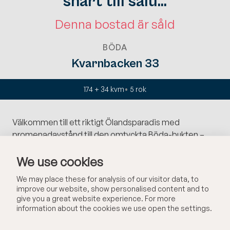
snart till salu...
Denna bostad är såld
BÖDA
Kvarnbacken 33
174 + 34 kvm
5
rok
Välkommen till ett riktigt Ölandsparadis med
promenadavstånd till den omtyckta Böda-bukten –
känd för sin milslånga sandstrand, det långgrunda
We use cookies
vattnet och den avslappnade semesterkänslan. På
"rätt sida vägen", med lugnt läge men ändå nära både
We may place these for analysis of our visitor data, to
service och salta dopp, väntar ett trivsamt och välskött
improve our website, show personalised content and to
hem om hela 174 kvm, perfekt för dig som söker ett
give you a great website experience. For more
boende med hög standard – året runt eller som
information about the cookies we use open the settings.
generöst fritidsboende.