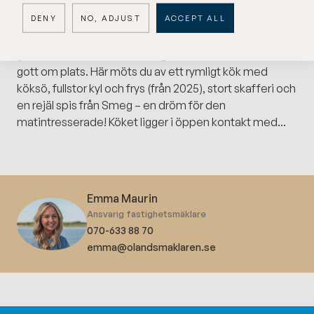
DENY
NO, ADJUST
ACCEPT ALL
Huset är uppfört i 1,5 plan och har en välplanerad
planlösning som passar såväl familjen som
generationsboendet eller dig som bara älskar att ha
gott om plats. Här möts du av ett rymligt kök med
köksö, fullstor kyl och frys (från 2025), stort skafferi och
en rejäl spis från Smeg – en dröm för den
matintresserade! Köket ligger i öppen kontakt med...
Emma Maurin
Ansvarig fastighetsmäklare
070-633 88 70
emma@olandsmaklaren.se